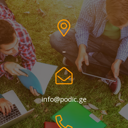
–
info@podic.ge