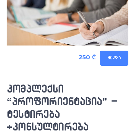
250 ₾
ᲧᲘᲓᲕᲐ
კომპლექსი
“პროფორიენტაცია” –
ტესტირება
+კონსულტირება