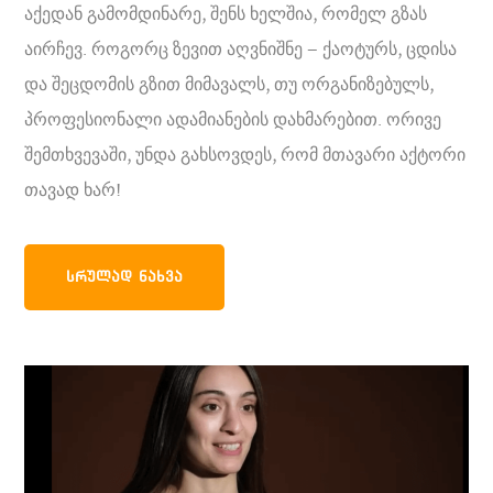
აქედან გამომდინარე, შენს ხელშია, რომელ გზას
აირჩევ. როგორც ზევით აღვნიშნე – ქაოტურს, ცდისა
და შეცდომის გზით მიმავალს, თუ ორგანიზებულს,
პროფესიონალი ადამიანების დახმარებით. ორივე
შემთხვევაში, უნდა გახსოვდეს, რომ მთავარი აქტორი
თავად ხარ!
ᲡᲠᲣᲚᲐᲓ ᲜᲐᲮᲕᲐ