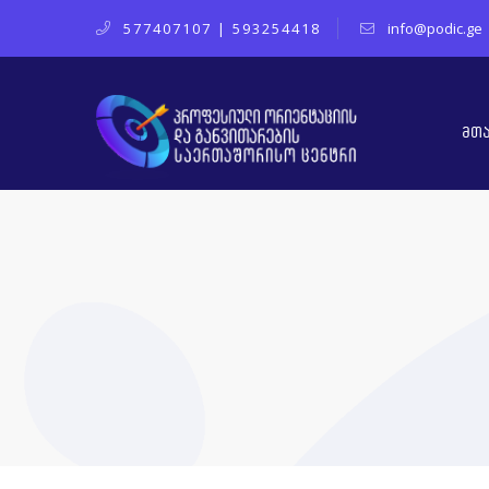
577407107
|
593254418
info@podic.ge
მთ